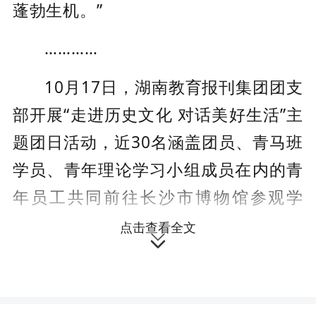
蓬勃生机。
”
…………
10月17日，
湖南教育报刊集
团团支
部开展
“走进历史文化 对话美好生活”主
题团日活动，
近
30名涵盖
团员、青马班
学员、青年理论学习小组成员在内的青
年员工共同前往长沙市博物馆参观学
习。
点击查看全文

活动当天，青年们跟随长沙市博物
馆专业讲解员，了解
“西北风来 塞柳长