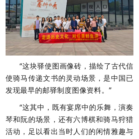
“
这块
驿使图画像砖
，描绘了古代信
使骑马传递文书的灵动场景，是中国已
发现最早的邮驿制度图像资料
。
”
“
这其中，
既有宴席中的乐舞，演奏
琴和阮的场景，还有六博棋和骑马狩猎
活动，
足以看出
当时人们的闲情雅趣与