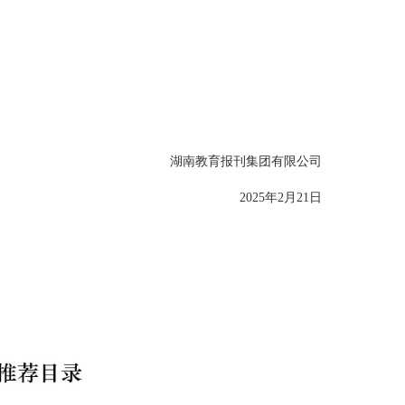
湖南教育报刊集团有限公司
2025年2月21日