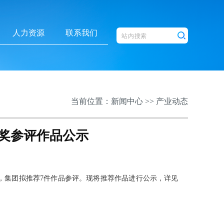
人力资源
联系我们
当前位置：
新闻中心
>>
产业动态
闻奖参评作品公示
》，集团拟推荐7件作品参评。现将推荐作品进行公示，详见