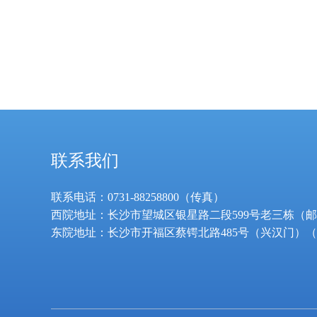
联系我们
联系电话：0731-88258800（传真）
西院地址：长沙市望城区银星路二段599号老三栋（邮编：
东院地址：长沙市开福区蔡锷北路485号（兴汉门）（邮