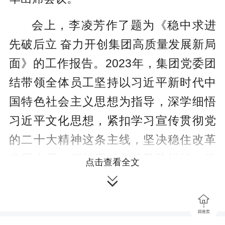
会上，李凌芳作了题为《稳中求进
先破后立 奋力开创集团高质量发展新局
面》的工作报告。2023年，集团党委团
结带领全体员工坚持以习近平新时代中
国特色社会主义思想为指导，深学细悟
习近平文化思想，紧扣学习宣传贯彻党
的二十大精神这条主线，坚决稳住改革
发展大局，积极应对各种风险挑战，党
点击查看全文
的建设全面加强，融合发展深入推进，

规模效益稳健增长，发展韧劲持续显

回首页
现，实现了社会效益和经济效益“双效双