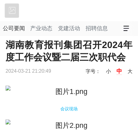
立即下载
公司要闻
产业动态
党建活动
招聘信息
湖南教育报刊集团召开2024年
度工作会议暨二届三次职代会
中
2024-03-21 21:20:49
字号：
小
大
会议现场