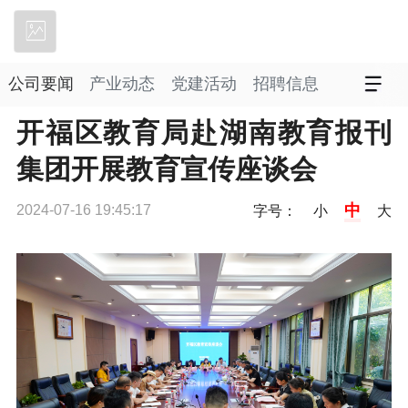
立即下载
公司要闻
产业动态
党建活动
招聘信息
开福区教育局赴湖南教育报刊
集团开展教育宣传座谈会
中
2024-07-16 19:45:17
字号：
小
大