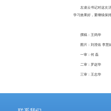
左凌云书记对这次
学习效果好，要继续保
撰稿：王鸽华
图片：刘澄佑 李慧
一审：何 磊
二审：罗赵华
三审：王志华