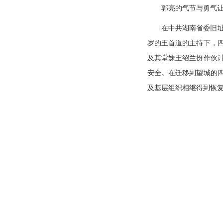
郭亮的气节与勇气
在中共湖南省委旧址
岁的王首道的主持下，
及其堂妹王绍兰扮
作
伙
安全。在迁移到望城的
及基层组织相继得到恢复和