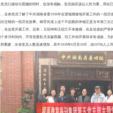
让党员们感动与震撼的同时，也深有感触，党员就应该以人民为重，用自
，全体党员了解了中共湖南省委1930年在望城艰难地开展工作的一段历
四次迁移的一段历史故事。铜官街道上这个不起眼的米铺正是当年第三次
计，在这里开展工作。后来，王绍坤和王绍兰不幸被捕，在反动派的
严审
四个来月时间内，尽管党委机关东躲西藏，但工作却开展得卓有成效，为
重建，全省党员人数迅速增加，其中1930年6月至10月，由10760人上升到