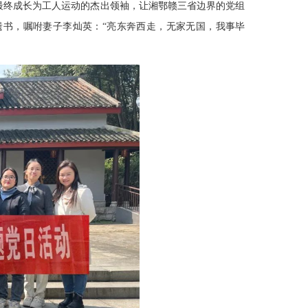
最终成长为工人运动的杰出领袖，让湘鄂赣三省边界的党组
遗书，嘱咐妻子李灿英：“亮东奔西走，无家无国，我事毕