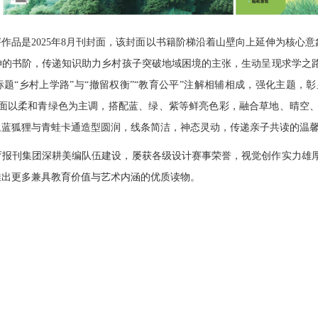
作品是2025年8月刊封面，该封面以书籍阶梯沿着山壁向上延伸为核心意
伸的书阶，传递知识助力乡村孩子突破地域困境的主张，生动呈现求学之
题“乡村上学路”与“撤留权衡”“教育公平”注解相辅相成，强化主题
该封面以柔和青绿色为主调，搭配蓝、绿、紫等鲜亮色彩，融合草地、晴
象蓝狐狸与青蛙卡通造型圆润，线条简洁，神态灵动，传递亲子共读的温
育报刊集团深耕美编队伍建设，屡获各级设计赛事荣誉，视觉创作实力雄
推出更多兼具教育价值与艺术内涵的优质读物。