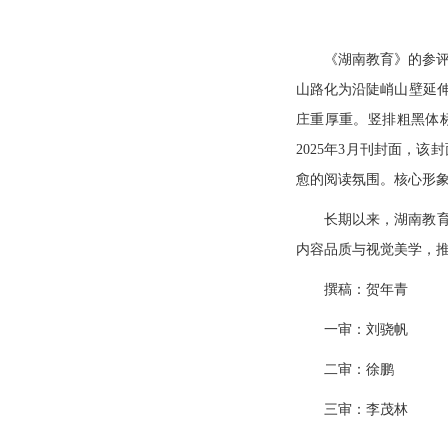
《湖南教育》的参评
山路化为沿陡峭山壁延
庄重厚重。竖排粗黑体标
2025年3月刊封面，
愈的阅读氛围。核心形
长期以来，湖南教
内容品质与视觉美学，
撰稿：贺年青
一审：刘骁帆
二审：徐鹏
三审：李茂林