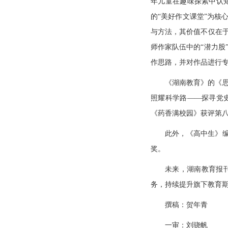
年儿童在趣味探索中认
的“美好作文课堂”为核
与方法，其价值不仅在
师作家队伍中的“潜力股
作思路，并对作品进行
《湖南教育》的《思
照耀科学路——探寻党史
《药香满校园》获评第八
此外，《高中生》
奖。
未来，湖南教育报
务，持续提升旗下教育
撰稿：贺年青
一审：刘骁帆