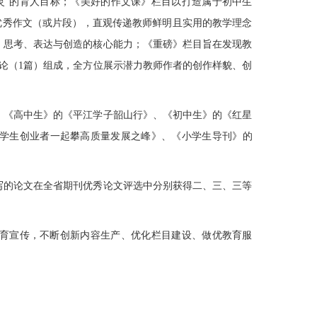
灵”的育人目标；《美好的作文课》栏目以打造属于初中生
生优秀作文（或片段），直观传递教师鲜明且实用的教学理念
、思考、表达与创造的核心能力；《重磅》栏目旨在发现教
评论（1篇）组成，全方位展示潜力教师作者的创作样貌、创
、
《高中生》的《平江学子韶山行》
、
《初中生》的《红星
学生创业者一起攀高质量发展
之峰
》
、
《小学生导刊》的
写的论文在全省期刊优秀论文评选中分别获得二、三、三等
教育宣传，不断创新内容生产、优化栏目建设、做优教育服
。