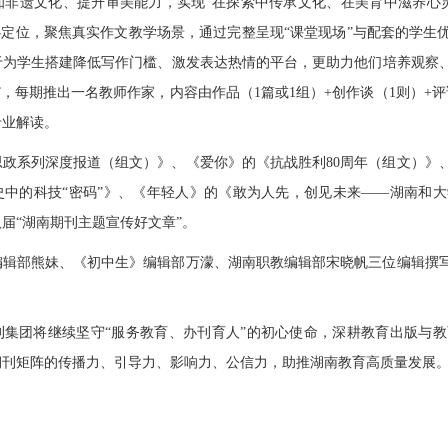
知
非遗文化
、提升审美能力，实现“在探索中传承文化、在美育中滋养心
心定位，聚焦真实作文教学场景，通过完整呈现“课堂现场”与配套的学
于为学生搭建降低写作门槛、激发表达热情的平台，更助力他们培养观察
”，每期推出一名教师作家，内容由作品（1篇或1组）+创作谈（1则）+
专业解读。
政系列深度报道（组文）》、《爱你》的《抗战胜利80周年（组文）》
中的科技“密码”》
、
《年轻人》的《敢为人先，创见未来——湖南和大
届“湖南期刊主题宣传好文章”。
编辑部熊妹、《初中生》编辑部万濛、湖南职教编辑部宋晓帆三位编辑撰
刊集团将继续坚守“服务教育、办刊育人”的初心使命，深耕教育出版与
期刊矩阵的传播力、引导力、影响力、公信力，助推湖南教育高质量发展