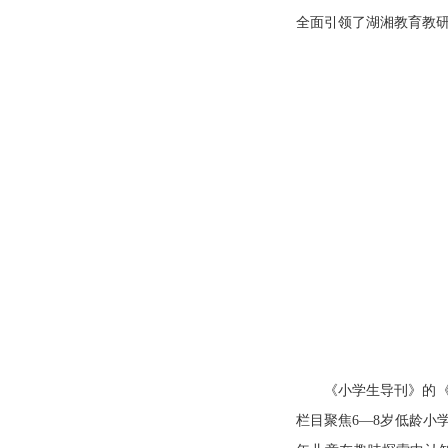
全面引领了湖湘教育教
《小学生导刊》的
栏目聚焦6—8岁低龄小