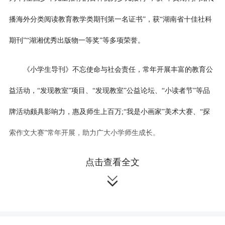
播海外分类阅读教育教学类期刊第一名证书”，获“湖南省十佳社科
期刊”“湖湘优秀出版物一等奖”等多项荣誉。
《小学生导刊》不忘使命与社会责任，常年开展丰富的教育公
益活动，“发现教室”项目、“发现教室”公益论坛、“小读者节”等品
牌活动颇具影响力，惠及师生上百万;“我是小画家”美术大赛、“探
索作文大赛”常年开展，助力广大小学师生成长。
点击查看全文
《小学生导刊》上旬刊是一本兼具故事性和游戏性的全彩美绘

专刊，获奖无数，好读、好玩，好看。本刊内容分为三个部分：“读
一读”刊登著名儿童文学作家的原创新作，用高品质的儿童文学作品
引领儿童的心灵成长;“玩一玩”为精彩纷呈的互动游戏，读者可在益